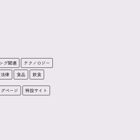
ング関連
テクノロジー
・法律
食品
飲食
ングページ
特設サイト