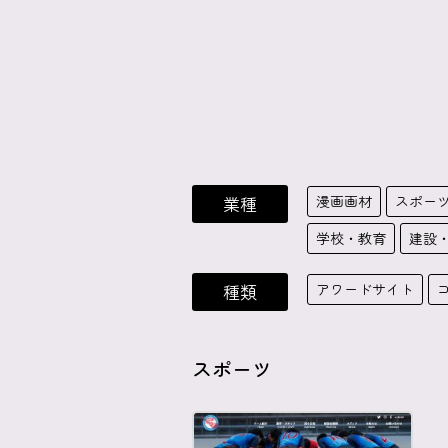
業種
漫画画材
スポー
学校・教育
建設
種類
アワードサイト
スポーツ